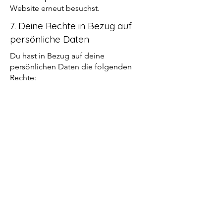
Website erneut besuchst.
7. Deine Rechte in Bezug auf
persönliche Daten
Du hast in Bezug auf deine
persönlichen Daten die folgenden
Rechte:
Du hast das Recht zu wissen, warum
deine persönlichen Daten gebraucht
werden, was mit ihnen passiert und wie
lange diese verwahrt werden.
Zugriffsrecht: Du hast das Recht deine
uns bekannten persönliche Daten
einzusehen.
Recht auf Berichtigung: Du hast das
Recht wann immer du wünscht, deine
persönlichen Daten zu ergänzen, zu
korrigieren sowie gelöscht oder
blockiert zu bekommen.